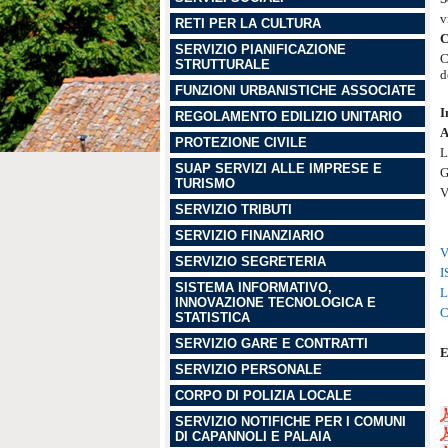
v
RETI PER LA CULTURA
C
SERVIZIO PIANIFICAZIONE
C
STRUTTURALE
d
FUNZIONI URBANISTICHE ASSOCIATE
I
REGOLAMENTO EDILIZIO UNITARIO
A
PROTEZIONE CIVILE
L
SUAP SERVIZI ALLE IMPRESE E
G
TURISMO
V
SERVIZIO TRIBUTI
SERVIZIO FINANZIARIO
V
SERVIZIO SEGRETERIA
I
SISTEMA INFORMATIVO,
L
INNOVAZIONE TECNOLOGICA E
C
STATISTICA
SERVIZIO GARE E CONTRATTI
E
SERVIZIO PERSONALE
CORPO DI POLIZIA LOCALE
SERVIZIO NOTIFICHE PER I COMUNI
DI CAPANNOLI E PALAIA