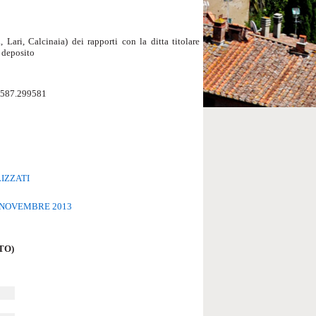
ari, Calcinaia) dei rapporti con la ditta titolare
i deposito
 0587.299581
IZZATI
0 NOVEMBRE 2013
NTO)