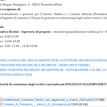
ia Brigate Partigiane, 4 - 56025 Pontedera (Pisa)
i occupiamo di:
oordinamento e gestione per L'Unione Valdera e i Comuni afferenti (Pontedera, L
ell'appalto (Consorzio CSA) per la gestione in outsourcing degli archivi storici e d
nfo:
ndrea Brotini - Segreteria di progetto -
retearchivipisani@unione.valdera.pi.it -
un. 9.00-13.00
io. 14.00-19.00
en. 9.00 -13.00 ; 14.30-19.00
EDI LA BOZZA DEL REGOLAMENTO PER LA GESTIONE ARCHIVI ESTERNAL
STRUZIONI PER RICERCHE E RICHIESTE - MODO PROVVISORIO
INEE GUIDA PER RICHIESTE ARCHIVISTICHE - INTEGRAZIONE CSA DEL 2
ITIZEN SATISFACTION
lenchi di consistenza degli archivi esternalizzati (PAGINA IN AGGIORNAME
Conferimenti_Casciana_Terme_Lari_aggiornati_a_marzo_2025.pdf
(7,72 MB)
Comune_di_Ponsacco_-_elenco_di_consistenza.pdf
(645,88 KB)