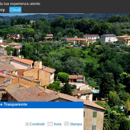
 la tua esperienza utente.
icy
.
Chiudi
e Trasparente
Condividi
Invia
Stampa