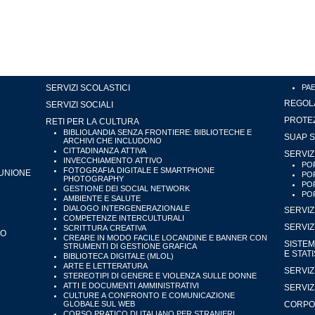
SERVIZI SCOLASTICI
PA
REGOLA
SERVIZI SOCIALI
PROTEZ
RETI PER LA CULTURA
BIBLIOLANDIA SENZA FRONTIERE: BIBLIOTECHE E
SUAP S
ARCHIVI CHE INCLUDONO
CITTADINANZA ATTIVA
SERVIZ
INVECCHIAMENTO ATTIVO
POR
FOTOGRAFIA DIGITALE E SMARTPHONE
'UNIONE
POR
PHOTOGRAPHY
POR
GESTIONE DEI SOCIAL NETWORK
POR
AMBIENTE E SALUTE
DIALOGO INTERGENERAZIONALE
SERVIZ
COMPETENZE INTERCULTURALI
SERVIZ
SCRITTURA CREATIVA
IO
CREARE IN MODO FACILE LOCANDINE E BANNER CON
SISTEM
STRUMENTI DI GESTIONE GRAFICA
E STAT
BIBLIOTECA DIGITALE (MLOL)
ARTE E LETTERATURA
SERVIZ
STEREOTIPI DI GENERE E VIOLENZA SULLE DONNE
ATTI E DOCUMENTI AMMINISTRATIVI
SERVIZ
CULTURE A CONFRONTO E COMUNICAZIONE
GLOBALE SUL WEB
CORPO 
CORSO PRATICO DI ITALIANO PER STRANIERI