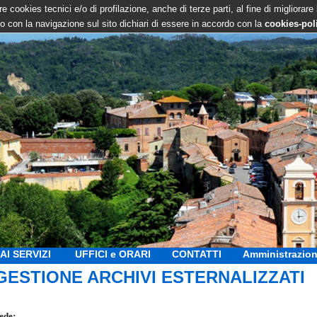
e cookies tecnici e/o di profilazione, anche di terze parti, al fine di migliorare
 con la navigazione sul sito dichiari di essere in accordo con la
cookies-pol
AI SERVIZI
UFFICI e ORARI
CONTATTI
Amministrazion
GESTIONE ARCHIVI ESTERNALIZZATI
ede: