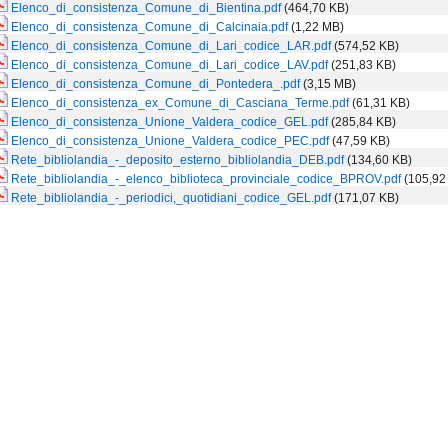
Elenco_di_consistenza_Comune_di_Bientina.pdf
(464,70 KB)
Elenco_di_consistenza_Comune_di_Calcinaia.pdf
(1,22 MB)
Elenco_di_consistenza_Comune_di_Lari_codice_LAR.pdf
(574,52 KB)
Elenco_di_consistenza_Comune_di_Lari_codice_LAV.pdf
(251,83 KB)
Elenco_di_consistenza_Comune_di_Pontedera_.pdf
(3,15 MB)
Elenco_di_consistenza_ex_Comune_di_Casciana_Terme.pdf
(61,31 KB)
Elenco_di_consistenza_Unione_Valdera_codice_GEL.pdf
(285,84 KB)
Elenco_di_consistenza_Unione_Valdera_codice_PEC.pdf
(47,59 KB)
Rete_bibliolandia_-_deposito_esterno_bibliolandia_DEB.pdf
(134,60 KB)
Rete_bibliolandia_-_elenco_biblioteca_provinciale_codice_BPROV.pdf
(105,92
Rete_bibliolandia_-_periodici,_quotidiani_codice_GEL.pdf
(171,07 KB)