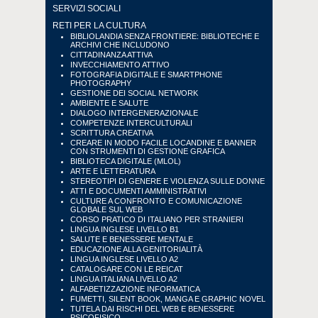
SERVIZI SOCIALI
RETI PER LA CULTURA
BIBLIOLANDIA SENZA FRONTIERE: BIBLIOTECHE E
ARCHIVI CHE INCLUDONO
CITTADINANZA ATTIVA
INVECCHIAMENTO ATTIVO
FOTOGRAFIA DIGITALE E SMARTPHONE
PHOTOGRAPHY
GESTIONE DEI SOCIAL NETWORK
AMBIENTE E SALUTE
DIALOGO INTERGENERAZIONALE
COMPETENZE INTERCULTURALI
SCRITTURA CREATIVA
CREARE IN MODO FACILE LOCANDINE E BANNER
CON STRUMENTI DI GESTIONE GRAFICA
BIBLIOTECA DIGITALE (MLOL)
ARTE E LETTERATURA
STEREOTIPI DI GENERE E VIOLENZA SULLE DONNE
ATTI E DOCUMENTI AMMINISTRATIVI
CULTURE A CONFRONTO E COMUNICAZIONE
GLOBALE SUL WEB
CORSO PRATICO DI ITALIANO PER STRANIERI
LINGUA INGLESE LIVELLO B1
SALUTE E BENESSERE MENTALE
EDUCAZIONE ALLA GENITORIALITÀ
LINGUA INGLESE LIVELLO A2
CATALOGARE CON LE REICAT
LINGUA ITALIANA LIVELLO A2
ALFABETIZZAZIONE INFORMATICA
FUMETTI, SILENT BOOK, MANGA E GRAPHIC NOVEL
TUTELA DAI RISCHI DEL WEB E BENESSERE
PSICOFISICO