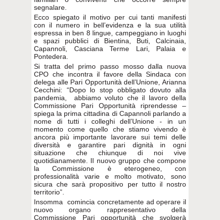
segnalare.
Ecco spiegato il motivo per cui tanti manifesti
con il numero in bell’evidenza e la sua utilità
espressa in ben 8 lingue, campeggiano in luoghi
e spazi pubblici di Bientina, Buti, Calcinaia,
Capannoli, Casciana Terme Lari, Palaia e
Pontedera.
Si tratta del primo passo mosso dalla nuova
CPO che incontra il favore della Sindaca con
delega alle Pari Opportunità dell’Unione, Arianna
Cecchini: “Dopo lo stop obbligato dovuto alla
pandemia, abbiamo voluto che il lavoro della
Commissione Pari Opportunità riprendesse –
spiega la prima cittadina di Capannoli parlando a
nome di tutti i colleghi dell’Unione - in un
momento come quello che stiamo vivendo è
ancora più importante lavorare sui temi delle
diversità e garantire pari dignità in ogni
situazione che chiunque di noi vive
quotidianamente. Il nuovo gruppo che compone
la Commissione è eterogeneo, con
professionalità varie e molto motivato, sono
sicura che sarà propositivo per tutto il nostro
territorio”.
Insomma comincia concretamente ad operare il
nuovo organo rappresentativo della
Commissione Pari opportunità che svolgerà