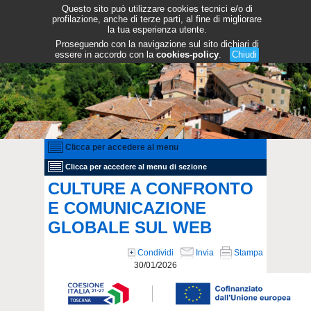
Questo sito può utilizzare cookies tecnici e/o di
profilazione, anche di terze parti, al fine di migliorare
la tua esperienza utente.
Proseguendo con la navigazione sul sito dichiari di
essere in accordo con la
cookies-policy
.
Chiudi
Clicca per accedere al menu
Clicca per accedere al menu di sezione
CULTURE A CONFRONTO
E COMUNICAZIONE
GLOBALE SUL WEB
Condividi
Invia
Stampa
30/01/2026