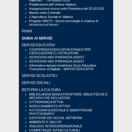
millennio?" - 29 ottobre 2018
Pubblicazioni dell´Unione Valdera
Inaugurazione nuova sede Pontedera del 25.03.2011
Mense sotto Controllo
L'Agricoltura Sociale in Valdera
Progetto VANTS - Nuove tecnologie in materia di
sicurezza sul lavoro
PNRR
GUIDA AI SERVIZI
SERVIZI EDUCATIVI
CONFERENZA EDUCATIVA ZONALE PER
L'EDUCAZIONE E L'ISTRUZIONE
ISCRIZIONI NIDI D'INFANZIA 2026/27
ISCRIZIONI NIDI D'INFANZIA 2026/27
Informativa dati personali Area Socio Educativa
Transizione al Digitale - SERVIZI EDUCATIVI
SERVIZI SCOLASTICI
SERVIZI SOCIALI
RETI PER LA CULTURA
BIBLIOLANDIA SENZA FRONTIERE: BIBLIOTECHE E
ARCHIVI CHE INCLUDONO
CITTADINANZA ATTIVA
INVECCHIAMENTO ATTIVO
FOTOGRAFIA DIGITALE E SMARTPHONE
PHOTOGRAPHY
GESTIONE DEI SOCIAL NETWORK
AMBIENTE E SALUTE
DIALOGO INTERGENERAZIONALE
COMPETENZE INTERCULTURALI