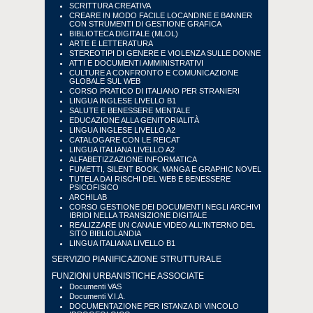
SCRITTURA CREATIVA
CREARE IN MODO FACILE LOCANDINE E BANNER
CON STRUMENTI DI GESTIONE GRAFICA
BIBLIOTECA DIGITALE (MLOL)
ARTE E LETTERATURA
STEREOTIPI DI GENERE E VIOLENZA SULLE DONNE
ATTI E DOCUMENTI AMMINISTRATIVI
CULTURE A CONFRONTO E COMUNICAZIONE
GLOBALE SUL WEB
CORSO PRATICO DI ITALIANO PER STRANIERI
LINGUA INGLESE LIVELLO B1
SALUTE E BENESSERE MENTALE
EDUCAZIONE ALLA GENITORIALITÀ
LINGUA INGLESE LIVELLO A2
CATALOGARE CON LE REICAT
LINGUA ITALIANA LIVELLO A2
ALFABETIZZAZIONE INFORMATICA
FUMETTI, SILENT BOOK, MANGA E GRAPHIC NOVEL
TUTELA DAI RISCHI DEL WEB E BENESSERE
PSICOFISICO
ARCHILAB
CORSO GESTIONE DEI DOCUMENTI NEGLI ARCHIVI
IBRIDI NELLA TRANSIZIONE DIGITALE
REALIZZARE UN CANALE VIDEO ALL'INTERNO DEL
SITO BIBLIOLANDIA
LINGUA ITALIANA LIVELLO B1
SERVIZIO PIANIFICAZIONE STRUTTURALE
FUNZIONI URBANISTICHE ASSOCIATE
Documenti VAS
Documenti V.I.A.
DOCUMENTAZIONE PER ISTANZA DI VINCOLO