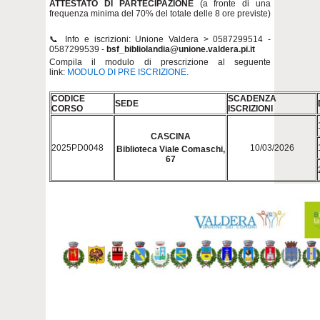
ATTESTATO DI PARTECIPAZIONE
(a fronte di una
frequenza minima del 70% del totale delle 8 ore previste)
📞 Info e iscrizioni: Unione Valdera > 0587299514 -
0587299539 -
bsf_bibliolandia@unione.valdera.pi.it
Compila il modulo di prescrizione al seguente
link:
MODULO DI PRE ISCRIZIONE.
CODICE
SCADENZA
SEDE
CORSO
ISCRIZIONI
CASCINA
2025PD0048
10/03/2026
Biblioteca Viale Comaschi,
67