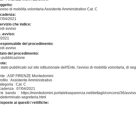
ggetto:
vviso di mobilita volontaria Assistente Amministrativo Cat. C
cadenza:
7/04/2021
ervizio che indice:
edi avviso
. avviso:
/2021
esponsabile del procedimento:
edi avviso
tato del procedimento:
n pubblicazione
ote:
 stato pubblicato sul sito istituzionale dell'Ente, l'avviso di mobilità volontaria, di segu
nte : ASP FIRENZE Montedomini
rofilo : Assistente Amministrativo
ategoria : Cat. C
cadenza : 07/04/2021
ink bando : https://montedomini.portaletrasparenza.net/dettagli/concorsi/36/avvis
ndeterminato-segreteria.html
isposte ai quesiti / rettifiche: