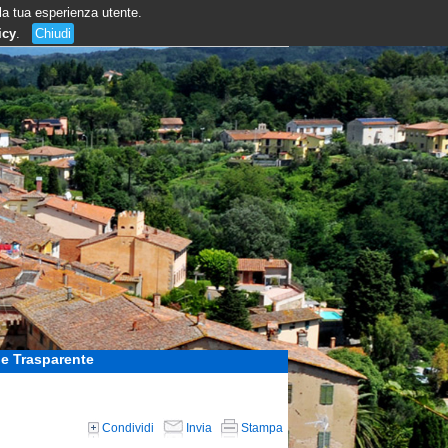
 la tua esperienza utente.
icy
.
Chiudi
e Trasparente
Condividi
Invia
Stampa