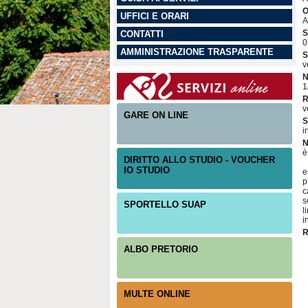
O
UFFICI E ORARI
A
S
CONTATTI
0
AMMINISTRAZIONE TRASPARENTE
S
v
N
1
R
v
GARE ON LINE
S
i
N
è
DIRITTO ALLO STUDIO - VOUCHER
IO STUDIO
e
p
c
s
SPORTELLO SUAP
l
i
R
ALBO PRETORIO
MULTE ONLINE