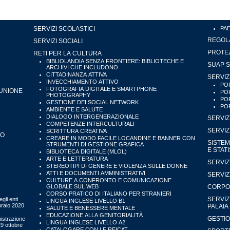
SERVIZI SCOLASTICI
PA
REGOLA
SERVIZI SOCIALI
PROTEZ
RETI PER LA CULTURA
BIBLIOLANDIA SENZA FRONTIERE: BIBLIOTECHE E
SUAP S
ARCHIVI CHE INCLUDONO
CITTADINANZA ATTIVA
SERVIZ
INVECCHIAMENTO ATTIVO
POR
FOTOGRAFIA DIGITALE E SMARTPHONE
'UNIONE
POR
PHOTOGRAPHY
POR
GESTIONE DEI SOCIAL NETWORK
POR
AMBIENTE E SALUTE
DIALOGO INTERGENERAZIONALE
SERVIZ
COMPETENZE INTERCULTURALI
SERVIZ
SCRITTURA CREATIVA
IO
CREARE IN MODO FACILE LOCANDINE E BANNER CON
SISTEM
STRUMENTI DI GESTIONE GRAFICA
E STAT
BIBLIOTECA DIGITALE (MLOL)
ARTE E LETTERATURA
SERVIZ
STEREOTIPI DI GENERE E VIOLENZA SULLE DONNE
ATTI E DOCUMENTI AMMINISTRATIVI
SERVIZ
CULTURE A CONFRONTO E COMUNICAZIONE
GLOBALE SUL WEB
CORPO 
CORSO PRATICO DI ITALIANO PER STRANIERI
SERVIZ
gli enti
LINGUA INGLESE LIVELLO B1
bbraio 2020
PALAIA
SALUTE E BENESSERE MENTALE
EDUCAZIONE ALLA GENITORIALITÀ
GESTIO
istrazione
LINGUA INGLESE LIVELLO A2
29 ottobre
CATALOGARE CON LE REICAT