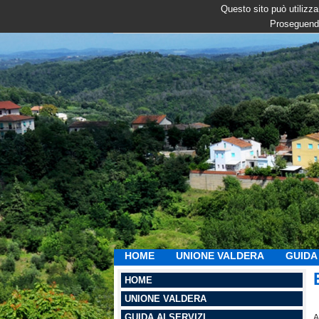
Questo sito può utilizzar
Proseguendo
HOME
UNIONE VALDERA
GUIDA 
HOME
UNIONE VALDERA
GUIDA AI SERVIZI
A