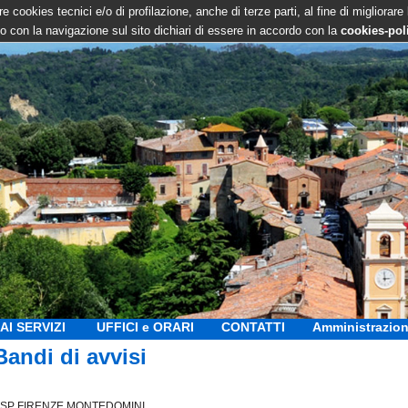
e cookies tecnici e/o di profilazione, anche di terze parti, al fine di migliorare
 con la navigazione sul sito dichiari di essere in accordo con la
cookies-pol
AI SERVIZI
UFFICI e ORARI
CONTATTI
Amministrazion
Bandi di avvisi
SP FIRENZE MONTEDOMINI