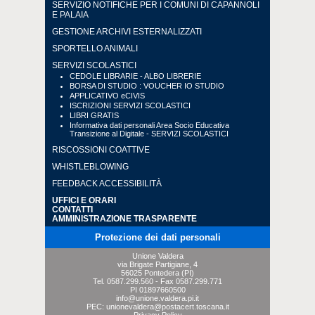
SERVIZIO NOTIFICHE PER I COMUNI DI CAPANNOLI
E PALAIA
GESTIONE ARCHIVI ESTERNALIZZATI
SPORTELLO ANIMALI
SERVIZI SCOLASTICI
CEDOLE LIBRARIE - ALBO LIBRERIE
BORSA DI STUDIO : VOUCHER IO STUDIO
APPLICATIVO eCIVIS
ISCRIZIONI SERVIZI SCOLASTICI
LIBRI GRATIS
Informativa dati personali Area Socio Educativa
Transizione al Digitale - SERVIZI SCOLASTICI
RISCOSSIONI COATTIVE
WHISTLEBLOWING
FEEDBACK ACCESSIBILITÀ
UFFICI E ORARI
CONTATTI
AMMINISTRAZIONE TRASPARENTE
Protezione dei dati personali
Unione Valdera
via Brigate Partigiane, 4
56025 Pontedera (PI)
Tel.
0587.299.560
- Fax
0587.299.771
PI 01897660500
info@unione.valdera.pi.it
PEC:
unionevaldera@postacert.toscana.it