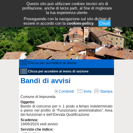
Questo sito può utilizzare cookies tecnici e/o di
profilazione, anche di terze parti, al fine di migliorare
la tua esperienza utente.
Proseguendo con la navigazione sul sito dichiari di
essere in accordo con la
cookies-policy
.
Chiudi
Clicca per accedere al menu
Clicca per accedere al menu di sezione
Bandi di avvisi
Condividi
Invia
Stampa
Comune di Impruneta
Oggetto:
Bando di concorso per n. 1 posto a tempo indeterminato
e pieno nel profilo di “Funzionario amministrativo”, Area
dei funzionari e dell’Elevata Qualificazione
Scadenza:
19/06/2024 vedi avviso
Servizio che indice: