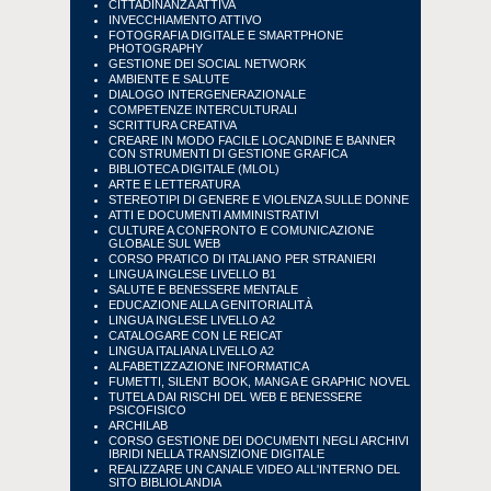
CITTADINANZA ATTIVA
INVECCHIAMENTO ATTIVO
FOTOGRAFIA DIGITALE E SMARTPHONE
PHOTOGRAPHY
GESTIONE DEI SOCIAL NETWORK
AMBIENTE E SALUTE
DIALOGO INTERGENERAZIONALE
COMPETENZE INTERCULTURALI
SCRITTURA CREATIVA
CREARE IN MODO FACILE LOCANDINE E BANNER
CON STRUMENTI DI GESTIONE GRAFICA
BIBLIOTECA DIGITALE (MLOL)
ARTE E LETTERATURA
STEREOTIPI DI GENERE E VIOLENZA SULLE DONNE
ATTI E DOCUMENTI AMMINISTRATIVI
CULTURE A CONFRONTO E COMUNICAZIONE
GLOBALE SUL WEB
CORSO PRATICO DI ITALIANO PER STRANIERI
LINGUA INGLESE LIVELLO B1
SALUTE E BENESSERE MENTALE
EDUCAZIONE ALLA GENITORIALITÀ
LINGUA INGLESE LIVELLO A2
CATALOGARE CON LE REICAT
LINGUA ITALIANA LIVELLO A2
ALFABETIZZAZIONE INFORMATICA
FUMETTI, SILENT BOOK, MANGA E GRAPHIC NOVEL
TUTELA DAI RISCHI DEL WEB E BENESSERE
PSICOFISICO
ARCHILAB
CORSO GESTIONE DEI DOCUMENTI NEGLI ARCHIVI
IBRIDI NELLA TRANSIZIONE DIGITALE
REALIZZARE UN CANALE VIDEO ALL'INTERNO DEL
SITO BIBLIOLANDIA