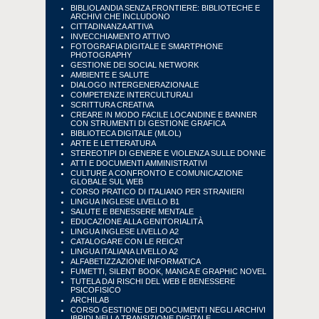
BIBLIOLANDIA SENZA FRONTIERE: BIBLIOTECHE E
ARCHIVI CHE INCLUDONO
CITTADINANZA ATTIVA
INVECCHIAMENTO ATTIVO
FOTOGRAFIA DIGITALE E SMARTPHONE
PHOTOGRAPHY
GESTIONE DEI SOCIAL NETWORK
AMBIENTE E SALUTE
DIALOGO INTERGENERAZIONALE
COMPETENZE INTERCULTURALI
SCRITTURA CREATIVA
CREARE IN MODO FACILE LOCANDINE E BANNER
CON STRUMENTI DI GESTIONE GRAFICA
BIBLIOTECA DIGITALE (MLOL)
ARTE E LETTERATURA
STEREOTIPI DI GENERE E VIOLENZA SULLE DONNE
ATTI E DOCUMENTI AMMINISTRATIVI
CULTURE A CONFRONTO E COMUNICAZIONE
GLOBALE SUL WEB
CORSO PRATICO DI ITALIANO PER STRANIERI
LINGUA INGLESE LIVELLO B1
SALUTE E BENESSERE MENTALE
EDUCAZIONE ALLA GENITORIALITÀ
LINGUA INGLESE LIVELLO A2
CATALOGARE CON LE REICAT
LINGUA ITALIANA LIVELLO A2
ALFABETIZZAZIONE INFORMATICA
FUMETTI, SILENT BOOK, MANGA E GRAPHIC NOVEL
TUTELA DAI RISCHI DEL WEB E BENESSERE
PSICOFISICO
ARCHILAB
CORSO GESTIONE DEI DOCUMENTI NEGLI ARCHIVI
IBRIDI NELLA TRANSIZIONE DIGITALE