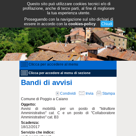
Questo sito può utilizzare cookies tecnici e/o di
profilazione, anche di terze parti, al fine di migliorare
la tua esperienza utente.
Proseguendo con la navigazione sul sito dichiari di
essere in accordo con la
cookies-policy
.
Chiudi
Clicca per accedere al menu
Clicca per accedere al menu di sezione
Bandi di avvisi
Condividi
Invia
Stampa
Comune di Poggio a Caiano
Oggetto:
Avvisi di mobilità per un posto di "Istruttore
Amministrativo" cat. C e un posto di "Collaboratore
Amministrativo" cat. B3
Scadenza:
18/12/2017
Servizio che indice: