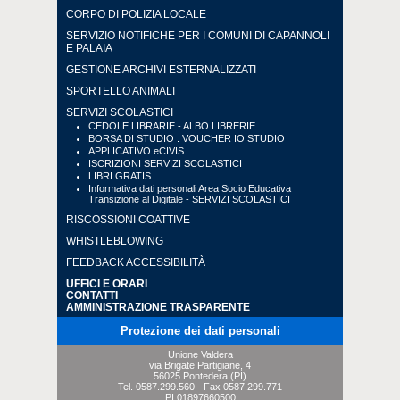
CORPO DI POLIZIA LOCALE
SERVIZIO NOTIFICHE PER I COMUNI DI CAPANNOLI
E PALAIA
GESTIONE ARCHIVI ESTERNALIZZATI
SPORTELLO ANIMALI
SERVIZI SCOLASTICI
CEDOLE LIBRARIE - ALBO LIBRERIE
BORSA DI STUDIO : VOUCHER IO STUDIO
APPLICATIVO eCIVIS
ISCRIZIONI SERVIZI SCOLASTICI
LIBRI GRATIS
Informativa dati personali Area Socio Educativa
Transizione al Digitale - SERVIZI SCOLASTICI
RISCOSSIONI COATTIVE
WHISTLEBLOWING
FEEDBACK ACCESSIBILITÀ
UFFICI E ORARI
CONTATTI
AMMINISTRAZIONE TRASPARENTE
Protezione dei dati personali
Unione Valdera
via Brigate Partigiane, 4
56025 Pontedera (PI)
Tel.
0587.299.560
- Fax
0587.299.771
PI 01897660500