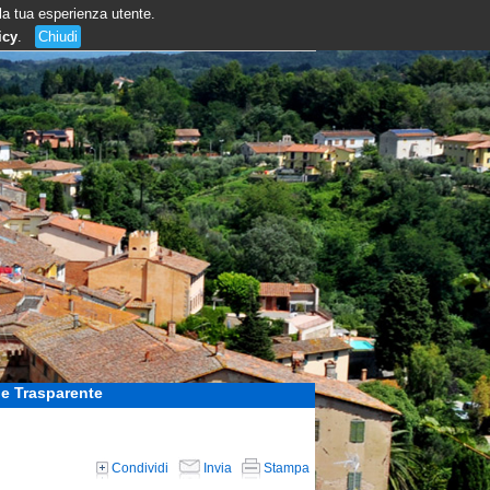
 la tua esperienza utente.
icy
.
Chiudi
e Trasparente
Condividi
Invia
Stampa