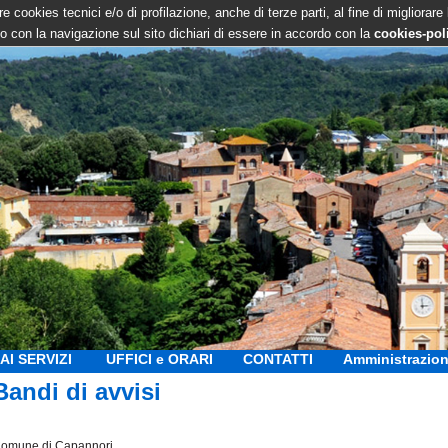
e cookies tecnici e/o di profilazione, anche di terze parti, al fine di migliorare
 con la navigazione sul sito dichiari di essere in accordo con la
cookies-pol
AI SERVIZI
UFFICI e ORARI
CONTATTI
Amministrazion
Bandi di avvisi
omune di Capannori