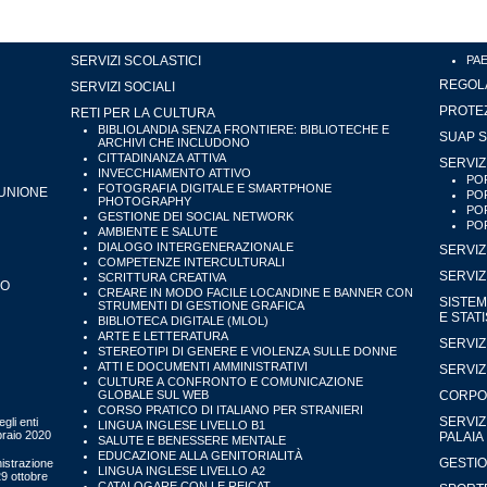
SERVIZI SCOLASTICI
PA
REGOLA
SERVIZI SOCIALI
PROTEZ
RETI PER LA CULTURA
BIBLIOLANDIA SENZA FRONTIERE: BIBLIOTECHE E
SUAP S
ARCHIVI CHE INCLUDONO
CITTADINANZA ATTIVA
SERVIZ
INVECCHIAMENTO ATTIVO
POR
FOTOGRAFIA DIGITALE E SMARTPHONE
'UNIONE
POR
PHOTOGRAPHY
POR
GESTIONE DEI SOCIAL NETWORK
POR
AMBIENTE E SALUTE
DIALOGO INTERGENERAZIONALE
SERVIZ
COMPETENZE INTERCULTURALI
SERVIZ
SCRITTURA CREATIVA
IO
CREARE IN MODO FACILE LOCANDINE E BANNER CON
SISTEM
STRUMENTI DI GESTIONE GRAFICA
E STAT
BIBLIOTECA DIGITALE (MLOL)
ARTE E LETTERATURA
SERVIZ
STEREOTIPI DI GENERE E VIOLENZA SULLE DONNE
ATTI E DOCUMENTI AMMINISTRATIVI
SERVIZ
CULTURE A CONFRONTO E COMUNICAZIONE
GLOBALE SUL WEB
CORPO 
CORSO PRATICO DI ITALIANO PER STRANIERI
SERVIZ
gli enti
LINGUA INGLESE LIVELLO B1
bbraio 2020
PALAIA
SALUTE E BENESSERE MENTALE
EDUCAZIONE ALLA GENITORIALITÀ
GESTIO
istrazione
LINGUA INGLESE LIVELLO A2
29 ottobre
CATALOGARE CON LE REICAT