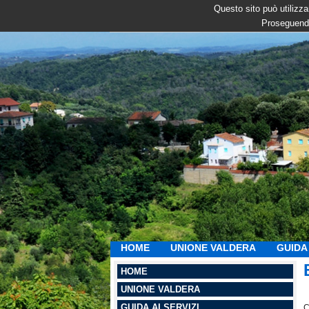
Questo sito può utilizzar
Proseguendo
HOME
UNIONE VALDERA
GUIDA 
HOME
UNIONE VALDERA
GUIDA AI SERVIZI
C