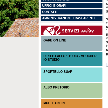
O
UFFICI E ORARI
A
S
CONTATTI
1
AMMINISTRAZIONE TRASPARENTE
S
v
N
1
R
v
GARE ON LINE
S
i
N
R
DIRITTO ALLO STUDIO - VOUCHER
IO STUDIO
SPORTELLO SUAP
ALBO PRETORIO
MULTE ONLINE