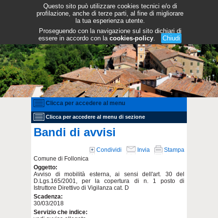
Questo sito può utilizzare cookies tecnici e/o di
profilazione, anche di terze parti, al fine di migliorare
la tua esperienza utente.
Proseguendo con la navigazione sul sito dichiari di
essere in accordo con la
cookies-policy
.
Chiudi
Clicca per accedere al menu
Clicca per accedere al menu di sezione
Bandi di avvisi
Condividi
Invia
Stampa
Comune di Follonica
Oggetto:
Avviso di mobilità esterna, ai sensi dell'art. 30 del
D.Lgs.165/2001, per la copertura di n. 1 posto di
Istruttore Direttivo di Vigilanza cat. D
Scadenza:
30/03/2018
Servizio che indice: