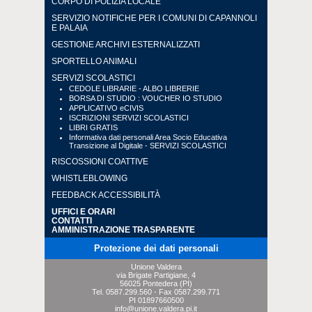
CORPO DI POLIZIA LOCALE
SERVIZIO NOTIFICHE PER I COMUNI DI CAPANNOLI
E PALAIA
GESTIONE ARCHIVI ESTERNALIZZATI
SPORTELLO ANIMALI
SERVIZI SCOLASTICI
CEDOLE LIBRARIE - ALBO LIBRERIE
BORSA DI STUDIO : VOUCHER IO STUDIO
APPLICATIVO eCIVIS
ISCRIZIONI SERVIZI SCOLASTICI
LIBRI GRATIS
Informativa dati personali Area Socio Educativa
Transizione al Digitale - SERVIZI SCOLASTICI
RISCOSSIONI COATTIVE
WHISTLEBLOWING
FEEDBACK ACCESSIBILITÀ
UFFICI E ORARI
CONTATTI
AMMINISTRAZIONE TRASPARENTE
Protezione dei dati personali
Unione Valdera
via Brigate Partigiane, 4
56025 Pontedera (PI)
Tel.
0587.299.560
- Fax
0587.299.771
PI 01897660500
info@unione.valdera.pi.it