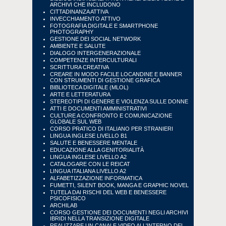
ARCHIVI CHE INCLUDONO
CITTADINANZA ATTIVA
INVECCHIAMENTO ATTIVO
FOTOGRAFIA DIGITALE E SMARTPHONE
PHOTOGRAPHY
GESTIONE DEI SOCIAL NETWORK
AMBIENTE E SALUTE
DIALOGO INTERGENERAZIONALE
COMPETENZE INTERCULTURALI
SCRITTURA CREATIVA
CREARE IN MODO FACILE LOCANDINE E BANNER
CON STRUMENTI DI GESTIONE GRAFICA
BIBLIOTECA DIGITALE (MLOL)
ARTE E LETTERATURA
STEREOTIPI DI GENERE E VIOLENZA SULLE DONNE
ATTI E DOCUMENTI AMMINISTRATIVI
CULTURE A CONFRONTO E COMUNICAZIONE
GLOBALE SUL WEB
CORSO PRATICO DI ITALIANO PER STRANIERI
LINGUA INGLESE LIVELLO B1
SALUTE E BENESSERE MENTALE
EDUCAZIONE ALLA GENITORIALITÀ
LINGUA INGLESE LIVELLO A2
CATALOGARE CON LE REICAT
LINGUA ITALIANA LIVELLO A2
ALFABETIZZAZIONE INFORMATICA
FUMETTI, SILENT BOOK, MANGA E GRAPHIC NOVEL
TUTELA DAI RISCHI DEL WEB E BENESSERE
PSICOFISICO
ARCHILAB
CORSO GESTIONE DEI DOCUMENTI NEGLI ARCHIVI
IBRIDI NELLA TRANSIZIONE DIGITALE
REALIZZARE UN CANALE VIDEO ALL'INTERNO DEL