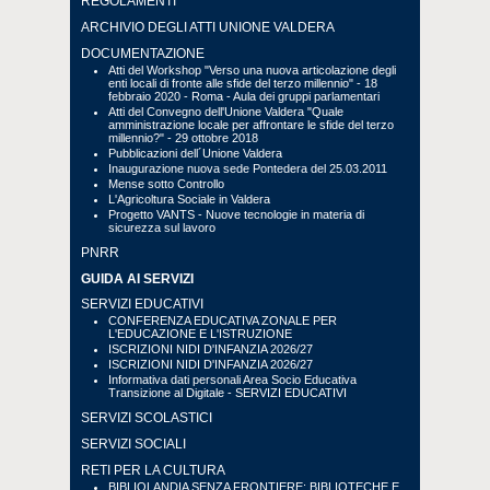
REGOLAMENTI
ARCHIVIO DEGLI ATTI UNIONE VALDERA
DOCUMENTAZIONE
Atti del Workshop "Verso una nuova articolazione degli
enti locali di fronte alle sfide del terzo millennio" - 18
febbraio 2020 - Roma - Aula dei gruppi parlamentari
Atti del Convegno dell'Unione Valdera "Quale
amministrazione locale per affrontare le sfide del terzo
millennio?" - 29 ottobre 2018
Pubblicazioni dell´Unione Valdera
Inaugurazione nuova sede Pontedera del 25.03.2011
Mense sotto Controllo
L'Agricoltura Sociale in Valdera
Progetto VANTS - Nuove tecnologie in materia di
sicurezza sul lavoro
PNRR
GUIDA AI SERVIZI
SERVIZI EDUCATIVI
CONFERENZA EDUCATIVA ZONALE PER
L'EDUCAZIONE E L'ISTRUZIONE
ISCRIZIONI NIDI D'INFANZIA 2026/27
ISCRIZIONI NIDI D'INFANZIA 2026/27
Informativa dati personali Area Socio Educativa
Transizione al Digitale - SERVIZI EDUCATIVI
SERVIZI SCOLASTICI
SERVIZI SOCIALI
RETI PER LA CULTURA
BIBLIOLANDIA SENZA FRONTIERE: BIBLIOTECHE E