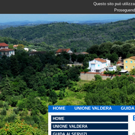
Questo sito può utilizzar
Proseguendo
HOME
UNIONE VALDERA
GUIDA 
HOME
UNIONE VALDERA
GUIDA AI SERVIZI
G