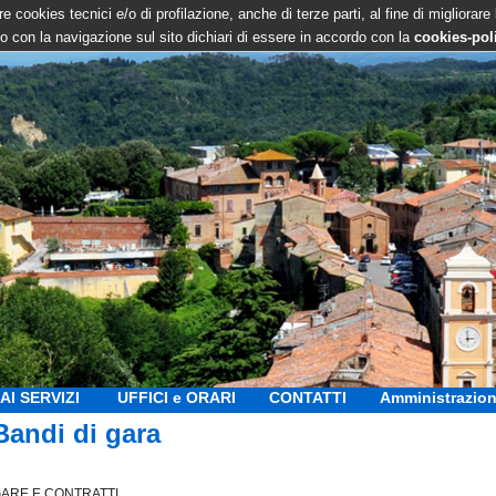
e cookies tecnici e/o di profilazione, anche di terze parti, al fine di migliorare
 con la navigazione sul sito dichiari di essere in accordo con la
cookies-pol
AI SERVIZI
UFFICI e ORARI
CONTATTI
Amministrazion
Bandi di gara
ARE E CONTRATTI