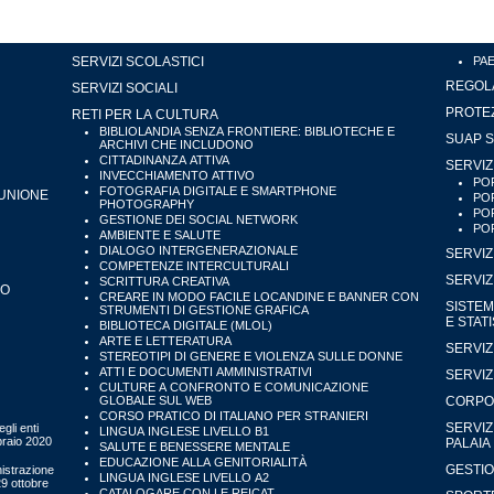
SERVIZI SCOLASTICI
PA
REGOLA
SERVIZI SOCIALI
PROTEZ
RETI PER LA CULTURA
BIBLIOLANDIA SENZA FRONTIERE: BIBLIOTECHE E
SUAP S
ARCHIVI CHE INCLUDONO
CITTADINANZA ATTIVA
SERVIZ
INVECCHIAMENTO ATTIVO
POR
FOTOGRAFIA DIGITALE E SMARTPHONE
'UNIONE
POR
PHOTOGRAPHY
POR
GESTIONE DEI SOCIAL NETWORK
POR
AMBIENTE E SALUTE
DIALOGO INTERGENERAZIONALE
SERVIZ
COMPETENZE INTERCULTURALI
SERVIZ
SCRITTURA CREATIVA
IO
CREARE IN MODO FACILE LOCANDINE E BANNER CON
SISTEM
STRUMENTI DI GESTIONE GRAFICA
E STAT
BIBLIOTECA DIGITALE (MLOL)
ARTE E LETTERATURA
SERVIZ
STEREOTIPI DI GENERE E VIOLENZA SULLE DONNE
ATTI E DOCUMENTI AMMINISTRATIVI
SERVIZ
CULTURE A CONFRONTO E COMUNICAZIONE
GLOBALE SUL WEB
CORPO 
CORSO PRATICO DI ITALIANO PER STRANIERI
SERVIZ
gli enti
LINGUA INGLESE LIVELLO B1
bbraio 2020
PALAIA
SALUTE E BENESSERE MENTALE
EDUCAZIONE ALLA GENITORIALITÀ
GESTIO
istrazione
LINGUA INGLESE LIVELLO A2
29 ottobre
CATALOGARE CON LE REICAT