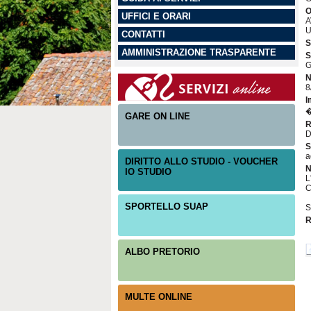
O
UFFICI E ORARI
A
U
CONTATTI
S
AMMINISTRAZIONE TRASPARENTE
S
G
N
8
I
�
GARE ON LINE
R
D
S
a
DIRITTO ALLO STUDIO - VOUCHER
N
IO STUDIO
L
C
SPORTELLO SUAP
S
R
ALBO PRETORIO
MULTE ONLINE