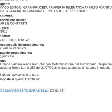
ggetto:
VVISO ESITO DI GARA -PROCEDURA APERTA TELEMATICA APPALTO FORNITU
SATO COMUNE DI CASCIANA TERME LARI C.I.G. 667168831B.
cadenza:
ervizio che indice:
ARE E CONTRATTI
. gara:
/2016
mporto:
 181.000,00 oltre IVA
esponsabile del procedimento:
r. Valerio Panicucci
tato del procedimento:
ggiudicato
ote:
'Unione Valdera rende noto che con Determinazione del Funzionario Responsabil
asciana Terme Lari n. 253 del 21/07/2016, è stato aggiudicato l'appalto in oggetto.
i allega l'avviso esito di gara.
isposte ai quesiti / rettifiche:
243AVVISO ESITO GARA 8-16.pdf
(77,01 KB)