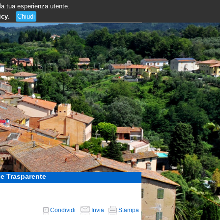
 la tua esperienza utente.
icy
.
Chiudi
e Trasparente
Condividi
Invia
Stampa