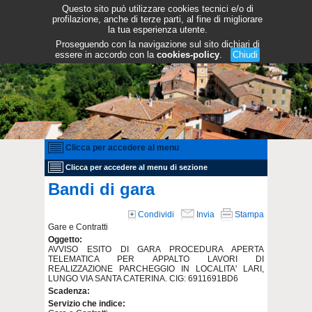
Questo sito può utilizzare cookies tecnici e/o di
profilazione, anche di terze parti, al fine di migliorare
la tua esperienza utente.
Proseguendo con la navigazione sul sito dichiari di
essere in accordo con la
cookies-policy
.
Chiudi
Clicca per accedere al menu
Clicca per accedere al menu di sezione
Bandi di gara
Condividi
Invia
Stampa
Gare e Contratti
Oggetto:
AVVISO ESITO DI GARA PROCEDURA APERTA
TELEMATICA PER APPALTO LAVORI DI
REALIZZAZIONE PARCHEGGIO IN LOCALITA' LARI,
LUNGO VIA SANTA CATERINA. CIG: 6911691BD6
Scadenza:
Servizio che indice: