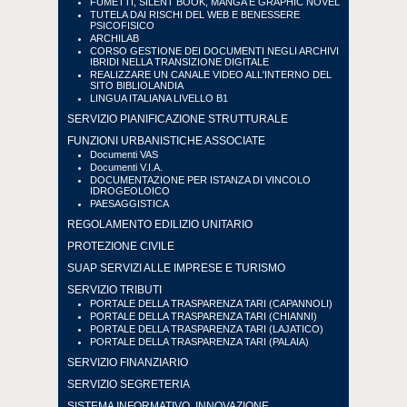
FUMETTI, SILENT BOOK, MANGA E GRAPHIC NOVEL
TUTELA DAI RISCHI DEL WEB E BENESSERE
PSICOFISICO
ARCHILAB
CORSO GESTIONE DEI DOCUMENTI NEGLI ARCHIVI
IBRIDI NELLA TRANSIZIONE DIGITALE
REALIZZARE UN CANALE VIDEO ALL'INTERNO DEL
SITO BIBLIOLANDIA
LINGUA ITALIANA LIVELLO B1
SERVIZIO PIANIFICAZIONE STRUTTURALE
FUNZIONI URBANISTICHE ASSOCIATE
Documenti VAS
Documenti V.I.A.
DOCUMENTAZIONE PER ISTANZA DI VINCOLO
IDROGEOLOICO
PAESAGGISTICA
REGOLAMENTO EDILIZIO UNITARIO
PROTEZIONE CIVILE
SUAP SERVIZI ALLE IMPRESE E TURISMO
SERVIZIO TRIBUTI
PORTALE DELLA TRASPARENZA TARI (CAPANNOLI)
PORTALE DELLA TRASPARENZA TARI (CHIANNI)
PORTALE DELLA TRASPARENZA TARI (LAJATICO)
PORTALE DELLA TRASPARENZA TARI (PALAIA)
SERVIZIO FINANZIARIO
SERVIZIO SEGRETERIA
SISTEMA INFORMATIVO, INNOVAZIONE