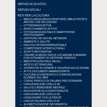
SERVIZI SCOLASTICI
SERVIZI SOCIALI
RETI PER LA CULTURA
BIBLIOLANDIA SENZA FRONTIERE: BIBLIOTECHE E
ARCHIVI CHE INCLUDONO
CITTADINANZA ATTIVA
INVECCHIAMENTO ATTIVO
FOTOGRAFIA DIGITALE E SMARTPHONE
PHOTOGRAPHY
GESTIONE DEI SOCIAL NETWORK
AMBIENTE E SALUTE
DIALOGO INTERGENERAZIONALE
COMPETENZE INTERCULTURALI
SCRITTURA CREATIVA
CREARE IN MODO FACILE LOCANDINE E BANNER
CON STRUMENTI DI GESTIONE GRAFICA
BIBLIOTECA DIGITALE (MLOL)
ARTE E LETTERATURA
STEREOTIPI DI GENERE E VIOLENZA SULLE DONNE
ATTI E DOCUMENTI AMMINISTRATIVI
CULTURE A CONFRONTO E COMUNICAZIONE
GLOBALE SUL WEB
CORSO PRATICO DI ITALIANO PER STRANIERI
LINGUA INGLESE LIVELLO B1
SALUTE E BENESSERE MENTALE
EDUCAZIONE ALLA GENITORIALITÀ
LINGUA INGLESE LIVELLO A2
CATALOGARE CON LE REICAT
LINGUA ITALIANA LIVELLO A2
ALFABETIZZAZIONE INFORMATICA