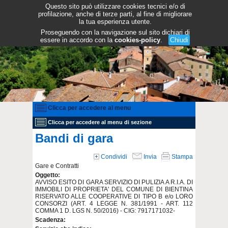
Questo sito può utilizzare cookies tecnici e/o di
profilazione, anche di terze parti, al fine di migliorare
la tua esperienza utente.
Proseguendo con la navigazione sul sito dichiari di
essere in accordo con la
cookies-policy
.
Chiudi
Clicca per accedere al menu
Clicca per accedere al menu di sezione
Bandi di gara
Condividi
Invia
Stampa
Gare e Contratti
Oggetto:
AVVISO ESITO DI GARA SERVIZIO DI PULIZIA A R.I.A. DI
IMMOBILI DI PROPRIETA' DEL COMUNE DI BIENTINA
RISERVATO ALLE COOPERATIVE DI TIPO B e/o LORO
CONSORZI (ART. 4 LEGGE N. 381/1991 - ART. 112
COMMA 1 D. LGS N. 50/2016) - CIG: 7917171032-
Scadenza: