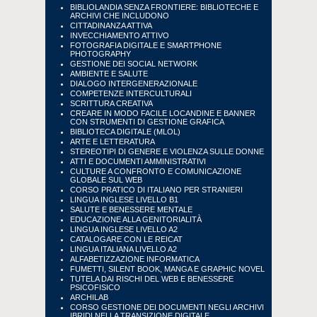
BIBLIOLANDIA SENZA FRONTIERE: BIBLIOTECHE E
ARCHIVI CHE INCLUDONO
CITTADINANZA ATTIVA
INVECCHIAMENTO ATTIVO
FOTOGRAFIA DIGITALE E SMARTPHONE
PHOTOGRAPHY
GESTIONE DEI SOCIAL NETWORK
AMBIENTE E SALUTE
DIALOGO INTERGENERAZIONALE
COMPETENZE INTERCULTURALI
SCRITTURA CREATIVA
CREARE IN MODO FACILE LOCANDINE E BANNER
CON STRUMENTI DI GESTIONE GRAFICA
BIBLIOTECA DIGITALE (MLOL)
ARTE E LETTERATURA
STEREOTIPI DI GENERE E VIOLENZA SULLE DONNE
ATTI E DOCUMENTI AMMINISTRATIVI
CULTURE A CONFRONTO E COMUNICAZIONE
GLOBALE SUL WEB
CORSO PRATICO DI ITALIANO PER STRANIERI
LINGUA INGLESE LIVELLO B1
SALUTE E BENESSERE MENTALE
EDUCAZIONE ALLA GENITORIALITÀ
LINGUA INGLESE LIVELLO A2
CATALOGARE CON LE REICAT
LINGUA ITALIANA LIVELLO A2
ALFABETIZZAZIONE INFORMATICA
FUMETTI, SILENT BOOK, MANGA E GRAPHIC NOVEL
TUTELA DAI RISCHI DEL WEB E BENESSERE
PSICOFISICO
ARCHILAB
CORSO GESTIONE DEI DOCUMENTI NEGLI ARCHIVI
IBRIDI NELLA TRANSIZIONE DIGITALE