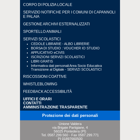
CORPO DI POLIZIA LOCALE
SERVIZIO NOTIFICHE PER I COMUNI DI CAPANNOLI
E PALAIA
GESTIONE ARCHIVI ESTERNALIZZATI
SPORTELLO ANIMALI
SERVIZI SCOLASTICI
CEDOLE LIBRARIE - ALBO LIBRERIE
BORSA DI STUDIO : VOUCHER IO STUDIO
APPLICATIVO eCIVIS
ISCRIZIONI SERVIZI SCOLASTICI
LIBRI GRATIS
Informativa dati personali Area Socio Educativa
Transizione al Digitale - SERVIZI SCOLASTICI
RISCOSSIONI COATTIVE
WHISTLEBLOWING
FEEDBACK ACCESSIBILITÀ
UFFICI E ORARI
CONTATTI
AMMINISTRAZIONE TRASPARENTE
Protezione dei dati personali
Unione Valdera
via Brigate Partigiane, 4
56025 Pontedera (PI)
Tel.
0587.299.560
- Fax
0587.299.771
PI 01897660500