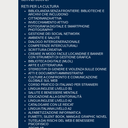
RETI PER LA CULTURA
BIBLIOLANDIA SENZA FRONTIERE: BIBLIOTECHE E
ARCHIVI CHE INCLUDONO
CITTADINANZA ATTIVA
INVECCHIAMENTO ATTIVO
FOTOGRAFIA DIGITALE E SMARTPHONE
PHOTOGRAPHY
GESTIONE DEI SOCIAL NETWORK
AMBIENTE E SALUTE
DIALOGO INTERGENERAZIONALE
COMPETENZE INTERCULTURALI
SCRITTURA CREATIVA
CREARE IN MODO FACILE LOCANDINE E BANNER
CON STRUMENTI DI GESTIONE GRAFICA
BIBLIOTECA DIGITALE (MLOL)
ARTE E LETTERATURA
STEREOTIPI DI GENERE E VIOLENZA SULLE DONNE
ATTI E DOCUMENTI AMMINISTRATIVI
CULTURE A CONFRONTO E COMUNICAZIONE
GLOBALE SUL WEB
CORSO PRATICO DI ITALIANO PER STRANIERI
LINGUA INGLESE LIVELLO B1
SALUTE E BENESSERE MENTALE
EDUCAZIONE ALLA GENITORIALITÀ
LINGUA INGLESE LIVELLO A2
CATALOGARE CON LE REICAT
LINGUA ITALIANA LIVELLO A2
ALFABETIZZAZIONE INFORMATICA
FUMETTI, SILENT BOOK, MANGA E GRAPHIC NOVEL
TUTELA DAI RISCHI DEL WEB E BENESSERE
PSICOFISICO