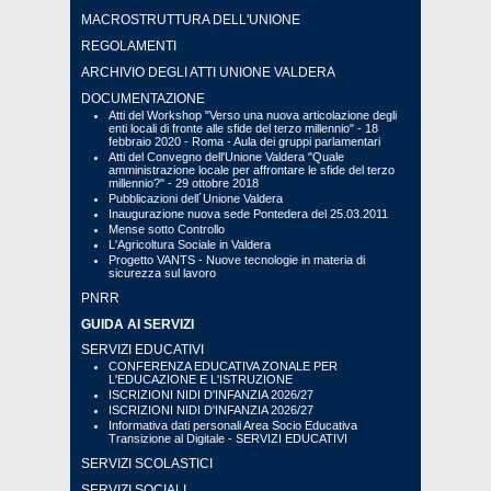
MACROSTRUTTURA DELL'UNIONE
REGOLAMENTI
ARCHIVIO DEGLI ATTI UNIONE VALDERA
DOCUMENTAZIONE
Atti del Workshop "Verso una nuova articolazione degli
enti locali di fronte alle sfide del terzo millennio" - 18
febbraio 2020 - Roma - Aula dei gruppi parlamentari
Atti del Convegno dell'Unione Valdera "Quale
amministrazione locale per affrontare le sfide del terzo
millennio?" - 29 ottobre 2018
Pubblicazioni dell´Unione Valdera
Inaugurazione nuova sede Pontedera del 25.03.2011
Mense sotto Controllo
L'Agricoltura Sociale in Valdera
Progetto VANTS - Nuove tecnologie in materia di
sicurezza sul lavoro
PNRR
GUIDA AI SERVIZI
SERVIZI EDUCATIVI
CONFERENZA EDUCATIVA ZONALE PER
L'EDUCAZIONE E L'ISTRUZIONE
ISCRIZIONI NIDI D'INFANZIA 2026/27
ISCRIZIONI NIDI D'INFANZIA 2026/27
Informativa dati personali Area Socio Educativa
Transizione al Digitale - SERVIZI EDUCATIVI
SERVIZI SCOLASTICI
SERVIZI SOCIALI