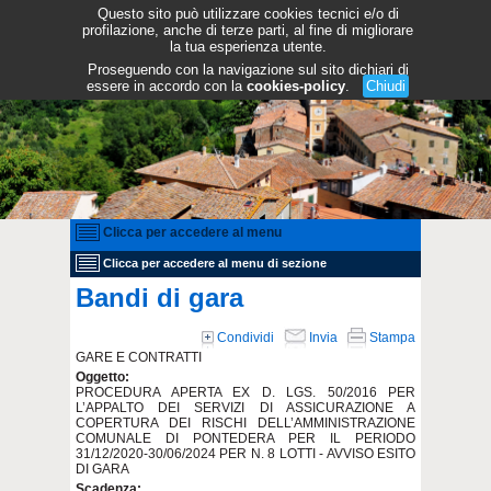
Questo sito può utilizzare cookies tecnici e/o di
profilazione, anche di terze parti, al fine di migliorare
la tua esperienza utente.
Proseguendo con la navigazione sul sito dichiari di
essere in accordo con la
cookies-policy
.
Chiudi
Clicca per accedere al menu
Clicca per accedere al menu di sezione
Bandi di gara
Condividi
Invia
Stampa
GARE E CONTRATTI
Oggetto:
PROCEDURA APERTA EX D. LGS. 50/2016 PER
L’APPALTO DEI SERVIZI DI ASSICURAZIONE A
COPERTURA DEI RISCHI DELL’AMMINISTRAZIONE
COMUNALE DI PONTEDERA PER IL PERIODO
31/12/2020-30/06/2024 PER N. 8 LOTTI - AVVISO ESITO
DI GARA
Scadenza: