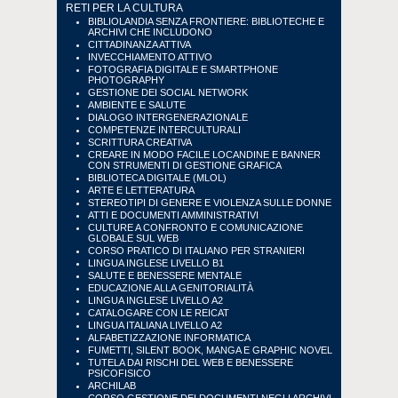
RETI PER LA CULTURA
BIBLIOLANDIA SENZA FRONTIERE: BIBLIOTECHE E
ARCHIVI CHE INCLUDONO
CITTADINANZA ATTIVA
INVECCHIAMENTO ATTIVO
FOTOGRAFIA DIGITALE E SMARTPHONE
PHOTOGRAPHY
GESTIONE DEI SOCIAL NETWORK
AMBIENTE E SALUTE
DIALOGO INTERGENERAZIONALE
COMPETENZE INTERCULTURALI
SCRITTURA CREATIVA
CREARE IN MODO FACILE LOCANDINE E BANNER
CON STRUMENTI DI GESTIONE GRAFICA
BIBLIOTECA DIGITALE (MLOL)
ARTE E LETTERATURA
STEREOTIPI DI GENERE E VIOLENZA SULLE DONNE
ATTI E DOCUMENTI AMMINISTRATIVI
CULTURE A CONFRONTO E COMUNICAZIONE
GLOBALE SUL WEB
CORSO PRATICO DI ITALIANO PER STRANIERI
LINGUA INGLESE LIVELLO B1
SALUTE E BENESSERE MENTALE
EDUCAZIONE ALLA GENITORIALITÀ
LINGUA INGLESE LIVELLO A2
CATALOGARE CON LE REICAT
LINGUA ITALIANA LIVELLO A2
ALFABETIZZAZIONE INFORMATICA
FUMETTI, SILENT BOOK, MANGA E GRAPHIC NOVEL
TUTELA DAI RISCHI DEL WEB E BENESSERE
PSICOFISICO
ARCHILAB