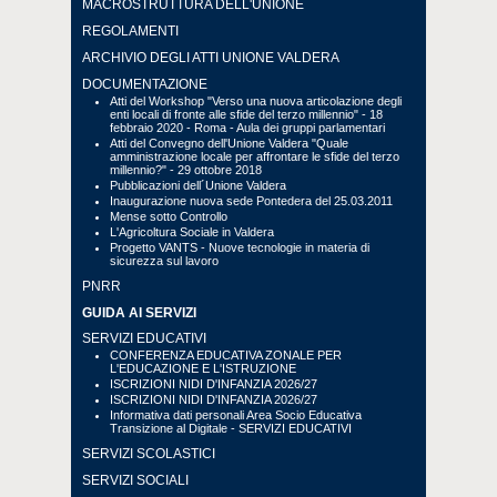
MACROSTRUTTURA DELL'UNIONE
REGOLAMENTI
ARCHIVIO DEGLI ATTI UNIONE VALDERA
DOCUMENTAZIONE
Atti del Workshop "Verso una nuova articolazione degli
enti locali di fronte alle sfide del terzo millennio" - 18
febbraio 2020 - Roma - Aula dei gruppi parlamentari
Atti del Convegno dell'Unione Valdera "Quale
amministrazione locale per affrontare le sfide del terzo
millennio?" - 29 ottobre 2018
Pubblicazioni dell´Unione Valdera
Inaugurazione nuova sede Pontedera del 25.03.2011
Mense sotto Controllo
L'Agricoltura Sociale in Valdera
Progetto VANTS - Nuove tecnologie in materia di
sicurezza sul lavoro
PNRR
GUIDA AI SERVIZI
SERVIZI EDUCATIVI
CONFERENZA EDUCATIVA ZONALE PER
L'EDUCAZIONE E L'ISTRUZIONE
ISCRIZIONI NIDI D'INFANZIA 2026/27
ISCRIZIONI NIDI D'INFANZIA 2026/27
Informativa dati personali Area Socio Educativa
Transizione al Digitale - SERVIZI EDUCATIVI
SERVIZI SCOLASTICI
SERVIZI SOCIALI