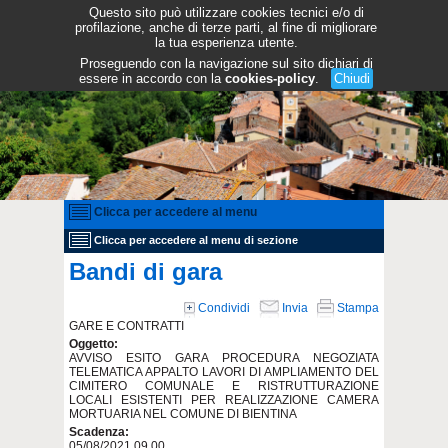
Questo sito può utilizzare cookies tecnici e/o di
profilazione, anche di terze parti, al fine di migliorare
la tua esperienza utente.
Proseguendo con la navigazione sul sito dichiari di
essere in accordo con la
cookies-policy
.
Chiudi
Clicca per accedere al menu
Clicca per accedere al menu di sezione
Bandi di gara
Condividi
Invia
Stampa
GARE E CONTRATTI
Oggetto:
AVVISO ESITO GARA PROCEDURA NEGOZIATA
TELEMATICA APPALTO LAVORI DI AMPLIAMENTO DEL
CIMITERO COMUNALE E RISTRUTTURAZIONE
LOCALI ESISTENTI PER REALIZZAZIONE CAMERA
MORTUARIA NEL COMUNE DI BIENTINA
Scadenza:
05/08/2021 09.00