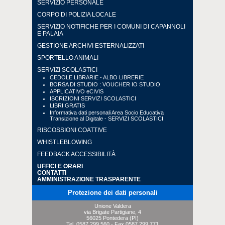
SERVIZIO PERSONALE
CORPO DI POLIZIA LOCALE
SERVIZIO NOTIFICHE PER I COMUNI DI CAPANNOLI
E PALAIA
GESTIONE ARCHIVI ESTERNALIZZATI
SPORTELLO ANIMALI
SERVIZI SCOLASTICI
CEDOLE LIBRARIE - ALBO LIBRERIE
BORSA DI STUDIO : VOUCHER IO STUDIO
APPLICATIVO eCIVIS
ISCRIZIONI SERVIZI SCOLASTICI
LIBRI GRATIS
Informativa dati personali Area Socio Educativa
Transizione al Digitale - SERVIZI SCOLASTICI
RISCOSSIONI COATTIVE
WHISTLEBLOWING
FEEDBACK ACCESSIBILITÀ
UFFICI E ORARI
CONTATTI
AMMINISTRAZIONE TRASPARENTE
Protezione dei dati personali
Unione Valdera
via Brigate Partigiane, 4
56025 Pontedera (PI)
Tel.
0587.299.560
- Fax
0587.299.771