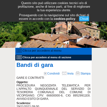
Questo sito può utilizzare cookies tecnici e/o di
profilazione, anche di terze parti, al fine di migliorare
la tua esperienza utente.
Proseguendo con la navigazione sul sito dichiari di
essere in accordo con la
cookies-policy
.
Chiudi
Clicca per accedere al menu
Clicca per accedere al menu di sezione
Bandi di gara
Condividi
Invia
Stampa
GARE E CONTRATTI
Oggetto:
PROCEDURA NEGOZIATA TELEMATICA PER
L’APPALTO QUINQUENNALE DEL SERVIZIO DI
TESORERIA COMUNALE DEL COMUNE DI
VICOPISANO. CPV: 66600000-6, CIG 89529911E6.
AVVISO ESITO DI GARA.
Scadenza:
29/11/2021 09.00