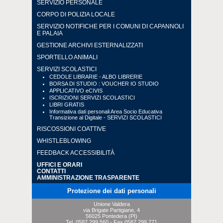
SERVIZIO PERSONALE
CORPO DI POLIZIA LOCALE
SERVIZIO NOTIFICHE PER I COMUNI DI CAPANNOLI
E PALAIA
GESTIONE ARCHIVI ESTERNALIZZATI
SPORTELLO ANIMALI
SERVIZI SCOLASTICI
CEDOLE LIBRARIE - ALBO LIBRERIE
BORSA DI STUDIO : VOUCHER IO STUDIO
APPLICATIVO eCIVIS
ISCRIZIONI SERVIZI SCOLASTICI
LIBRI GRATIS
Informativa dati personali Area Socio Educativa
Transizione al Digitale - SERVIZI SCOLASTICI
RISCOSSIONI COATTIVE
WHISTLEBLOWING
FEEDBACK ACCESSIBILITÀ
UFFICI E ORARI
CONTATTI
AMMINISTRAZIONE TRASPARENTE
Protezione dei dati personali
Unione Valdera
via Brigate Partigiane, 4
56025 Pontedera (PI)
Tel.
0587.299.560
- Fax
0587.299.771