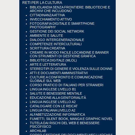
RETI PER LA CULTURA
BIBLIOLANDIA SENZA FRONTIERE: BIBLIOTECHE E
ARCHIVI CHE INCLUDONO
CITTADINANZA ATTIVA
INVECCHIAMENTO ATTIVO
FOTOGRAFIA DIGITALE E SMARTPHONE
PHOTOGRAPHY
GESTIONE DEI SOCIAL NETWORK
AMBIENTE E SALUTE
DIALOGO INTERGENERAZIONALE
COMPETENZE INTERCULTURALI
SCRITTURA CREATIVA
CREARE IN MODO FACILE LOCANDINE E BANNER
CON STRUMENTI DI GESTIONE GRAFICA
BIBLIOTECA DIGITALE (MLOL)
ARTE E LETTERATURA
STEREOTIPI DI GENERE E VIOLENZA SULLE DONNE
ATTI E DOCUMENTI AMMINISTRATIVI
CULTURE A CONFRONTO E COMUNICAZIONE
GLOBALE SUL WEB
CORSO PRATICO DI ITALIANO PER STRANIERI
LINGUA INGLESE LIVELLO B1
SALUTE E BENESSERE MENTALE
EDUCAZIONE ALLA GENITORIALITÀ
LINGUA INGLESE LIVELLO A2
CATALOGARE CON LE REICAT
LINGUA ITALIANA LIVELLO A2
ALFABETIZZAZIONE INFORMATICA
FUMETTI, SILENT BOOK, MANGA E GRAPHIC NOVEL
TUTELA DAI RISCHI DEL WEB E BENESSERE
PSICOFISICO
ARCHILAB