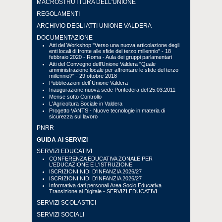
MACROSTRUTTURA DELL'UNIONE
REGOLAMENTI
ARCHIVIO DEGLI ATTI UNIONE VALDERA
DOCUMENTAZIONE
Atti del Workshop "Verso una nuova articolazione degli
enti locali di fronte alle sfide del terzo millennio" - 18
febbraio 2020 - Roma - Aula dei gruppi parlamentari
Atti del Convegno dell'Unione Valdera "Quale
amministrazione locale per affrontare le sfide del terzo
millennio?" - 29 ottobre 2018
Pubblicazioni dell´Unione Valdera
Inaugurazione nuova sede Pontedera del 25.03.2011
Mense sotto Controllo
L'Agricoltura Sociale in Valdera
Progetto VANTS - Nuove tecnologie in materia di
sicurezza sul lavoro
PNRR
GUIDA AI SERVIZI
SERVIZI EDUCATIVI
CONFERENZA EDUCATIVA ZONALE PER
L'EDUCAZIONE E L'ISTRUZIONE
ISCRIZIONI NIDI D'INFANZIA 2026/27
ISCRIZIONI NIDI D'INFANZIA 2026/27
Informativa dati personali Area Socio Educativa
Transizione al Digitale - SERVIZI EDUCATIVI
SERVIZI SCOLASTICI
SERVIZI SOCIALI