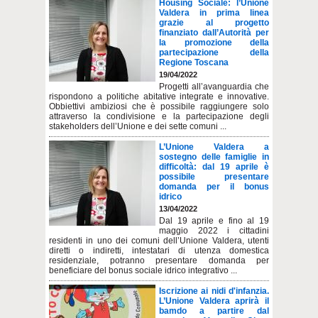
Housing Sociale: l’Unione
Valdera in prima linea
grazie al progetto
finanziato dall’Autorità per
la promozione della
partecipazione della
Regione Toscana
19/04/2022
Progetti all’avanguardia che
rispondono a politiche abitative integrate e innovative.
Obbiettivi ambiziosi che è possibile raggiungere solo
attraverso la condivisione e la partecipazione degli
stakeholders dell’Unione e dei sette comuni ...
L’Unione Valdera a
sostegno delle famiglie in
difficoltà: dal 19 aprile è
possibile presentare
domanda per il bonus
idrico
13/04/2022
Dal 19 aprile e fino al 19
maggio 2022 i cittadini
residenti in uno dei comuni dell’Unione Valdera, utenti
diretti o indiretti, intestatari di utenza domestica
residenziale, potranno presentare domanda per
beneficiare del bonus sociale idrico integrativo ...
Iscrizione ai nidi d'infanzia.
L’Unione Valdera aprirà il
bamdo a partire dal