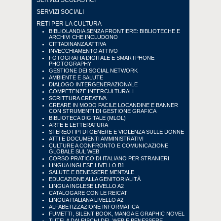
SERVIZI SCOLASTICI
SERVIZI SOCIALI
RETI PER LA CULTURA
BIBLIOLANDIA SENZA FRONTIERE: BIBLIOTECHE E
ARCHIVI CHE INCLUDONO
CITTADINANZA ATTIVA
INVECCHIAMENTO ATTIVO
FOTOGRAFIA DIGITALE E SMARTPHONE
PHOTOGRAPHY
GESTIONE DEI SOCIAL NETWORK
AMBIENTE E SALUTE
DIALOGO INTERGENERAZIONALE
COMPETENZE INTERCULTURALI
SCRITTURA CREATIVA
CREARE IN MODO FACILE LOCANDINE E BANNER
CON STRUMENTI DI GESTIONE GRAFICA
BIBLIOTECA DIGITALE (MLOL)
ARTE E LETTERATURA
STEREOTIPI DI GENERE E VIOLENZA SULLE DONNE
ATTI E DOCUMENTI AMMINISTRATIVI
CULTURE A CONFRONTO E COMUNICAZIONE
GLOBALE SUL WEB
CORSO PRATICO DI ITALIANO PER STRANIERI
LINGUA INGLESE LIVELLO B1
SALUTE E BENESSERE MENTALE
EDUCAZIONE ALLA GENITORIALITÀ
LINGUA INGLESE LIVELLO A2
CATALOGARE CON LE REICAT
LINGUA ITALIANA LIVELLO A2
ALFABETIZZAZIONE INFORMATICA
FUMETTI, SILENT BOOK, MANGA E GRAPHIC NOVEL
TUTELA DAI RISCHI DEL WEB E BENESSERE