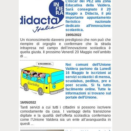
L’oscar dei PEZ alla Zona
Educativa della Valdera.
Sarà consegnato il 20
Maggio a Didacta, il più
importante appuntamento
fieristico nazionale
dedicato all’innovazione
scolastica.
19/05/2022
Un riconoscimento davvero prestigioso che non può che
riempire di orgoglio e confermare che la strada
intrapresa nel campo dell’innovazione scolastica è
quella giusta. Il prossimo Venerdì 20 Maggio nell’ambito
di ...
Nei comuni dell’Unione
Valdera partono da Lunedì
16 Maggio le iscrizioni ai
servizi scolastici di mensa,
scuolabus, pedibus, pre e
post scuola. Si fa tutto
facilmente online. Tutte le
informazioni si trovano sul
portale dell’Unione.
16/05/2022
Tanti servizi a cui tutti i cittadini si possono iscrivere
comodamente da casa. I vantaggi della transizione
digitale e la qualità dell’offerta scolastica confermano
come l’Unione Valdera sia un ente all’avanguardia in
questi ...