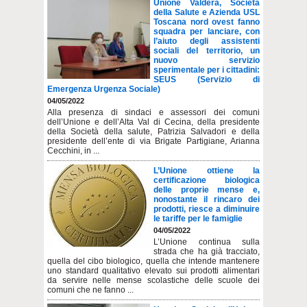
Unione Valdera, Società
della Salute e Azienda USL
Toscana nord ovest fanno
squadra per lanciare, con
l’aiuto degli assistenti
sociali del territorio, un
nuovo servizio
sperimentale per i cittadini:
SEUS (Servizio di
Emergenza Urgenza Sociale)
04/05/2022
Alla presenza di sindaci e assessori dei comuni
dell’Unione e dell’Alta Val di Cecina, della presidente
della Società della salute, Patrizia Salvadori e della
presidente dell’ente di via Brigate Partigiane, Arianna
Cecchini, in ...
L’Unione ottiene la
certificazione biologica
delle proprie mense e,
nonostante il rincaro dei
prodotti, riesce a diminuire
le tariffe per le famiglie
04/05/2022
L’Unione continua sulla
strada che ha già tracciato,
quella del cibo biologico, quella che intende mantenere
uno standard qualitativo elevato sui prodotti alimentari
da servire nelle mense scolastiche delle scuole dei
comuni che ne fanno ...