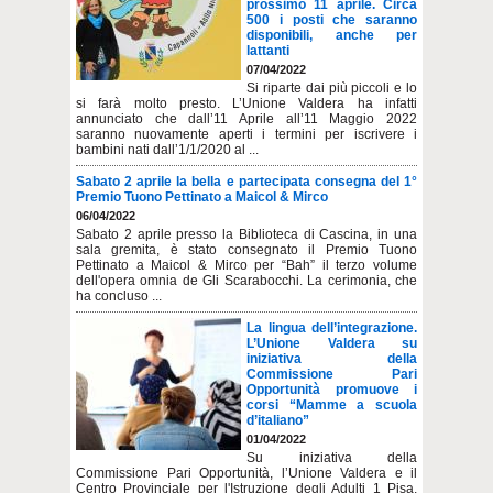
prossimo 11 aprile. Circa
500 i posti che saranno
disponibili, anche per
lattanti
07/04/2022
Si riparte dai più piccoli e lo
si farà molto presto. L’Unione Valdera ha infatti
annunciato che dall’11 Aprile all’11 Maggio 2022
saranno nuovamente aperti i termini per iscrivere i
bambini nati dall’1/1/2020 al ...
Sabato 2 aprile la bella e partecipata consegna del 1°
Premio Tuono Pettinato a Maicol & Mirco
06/04/2022
Sabato 2 aprile presso la Biblioteca di Cascina, in una
sala gremita, è stato consegnato il Premio Tuono
Pettinato a Maicol & Mirco per “Bah” il terzo volume
dell'opera omnia de Gli Scarabocchi. La cerimonia, che
ha concluso ...
La lingua dell’integrazione.
L’Unione Valdera su
iniziativa della
Commissione Pari
Opportunità promuove i
corsi “Mamme a scuola
d’italiano”
01/04/2022
Su iniziativa della
Commissione Pari Opportunità, l’Unione Valdera e il
Centro Provinciale per l'Istruzione degli Adulti 1 Pisa,