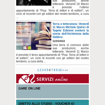
sue produzioni, anche
letterarie. Venerdì 18 Marzo
è previsto l’ultimo
appuntamento di “Pisa: Terra di lettori e di editori”, un
ciclo di incontri con gli editori del nostro territorio, a cura
...
Terra e letteratura: Venerdì
11 Marzo Michele Quirici di
Tagete Edizioni svelerà la
storia dell’Alchimista della
Valdera
11/03/2022
Una terra si conosce dalle
sue produzioni, anche
letterarie. Venerdì 11 Marzo
è previsto il terzo appuntamento di “Pisa: Terra di lettori e
di editori”, un ciclo di incontri con gli editori del nostro
territorio, a cura della ...
1
2
3
4
5
6
7
8
9
10
»
»»
GARE ON LINE
DIRITTO ALLO STUDIO - VOUCHER IO