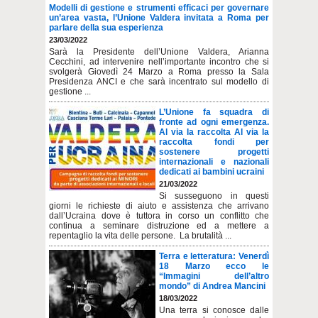
Modelli di gestione e strumenti efficaci per governare
un’area vasta, l’Unione Valdera invitata a Roma per
parlare della sua esperienza
23/03/2022
Sarà la Presidente dell’Unione Valdera, Arianna
Cecchini, ad intervenire nell’importante incontro che si
svolgerà Giovedì 24 Marzo a Roma presso la Sala
Presidenza ANCI e che sarà incentrato sul modello di
gestione ...
L’Unione fa squadra di
fronte ad ogni emergenza.
Al via la raccolta Al via la
raccolta fondi per
sostenere progetti
internazionali e nazionali
dedicati ai bambini ucraini
21/03/2022
Si susseguono in questi
giorni le richieste di aiuto e assistenza che arrivano
dall’Ucraina dove è tuttora in corso un conflitto che
continua a seminare distruzione ed a mettere a
repentaglio la vita delle persone. La brutalità ...
Terra e letteratura: Venerdì
18 Marzo ecco le
“Immagini dell’altro
mondo” di Andrea Mancini
18/03/2022
Una terra si conosce dalle