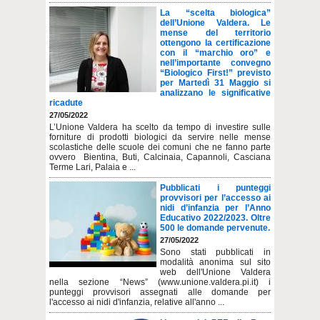
La “scelta biologica”
dell’Unione Valdera. Le
mense del territorio
ottengono la certificazione
con il “marchio oro” e
nell’importante convegno
“Biologico First!” previsto
per Martedì 31 Maggio si
analizzano le significative
ricadute
27/05/2022
L’Unione Valdera ha scelto da tempo di investire sulle
forniture di prodotti biologici da servire nelle mense
scolastiche delle scuole dei comuni che ne fanno parte
ovvero Bientina, Buti, Calcinaia, Capannoli, Casciana
Terme Lari, Palaia e ...
Pubblicati i punteggi
provvisori per l’accesso ai
nidi d’infanzia per l’Anno
Educativo 2022/2023. Oltre
500 le domande pervenute.
27/05/2022
Sono stati pubblicati in
modalità anonima sul sito
web dell'Unione Valdera
nella sezione “News” (www.unione.valdera.pi.it) i
punteggi provvisori assegnati alle domande per
l'accesso ai nidi d'infanzia, relative all'anno ...