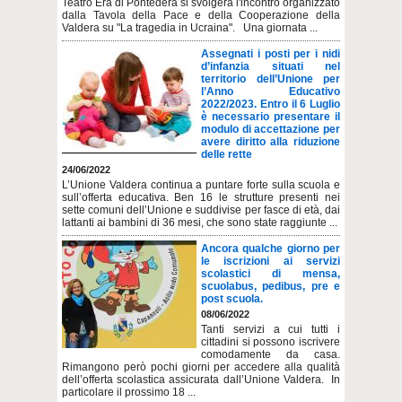
Teatro Era di Pontedera si svolgerà l'incontro organizzato
dalla Tavola della Pace e della Cooperazione della
Valdera su "La tragedia in Ucraina". Una giornata ...
Assegnati i posti per i nidi
d’infanzia situati nel
territorio dell’Unione per
l’Anno Educativo
2022/2023. Entro il 6 Luglio
è necessario presentare il
modulo di accettazione per
avere diritto alla riduzione
delle rette
24/06/2022
L’Unione Valdera continua a puntare forte sulla scuola e
sull’offerta educativa. Ben 16 le strutture presenti nei
sette comuni dell’Unione e suddivise per fasce di età, dai
lattanti ai bambini di 36 mesi, che sono state raggiunte ...
Ancora qualche giorno per
le iscrizioni ai servizi
scolastici di mensa,
scuolabus, pedibus, pre e
post scuola.
08/06/2022
Tanti servizi a cui tutti i
cittadini si possono iscrivere
comodamente da casa.
Rimangono però pochi giorni per accedere alla qualità
dell’offerta scolastica assicurata dall’Unione Valdera. In
particolare il prossimo 18 ...