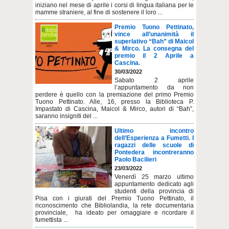
iniziano nel mese di aprile i corsi di lingua italiana per le
mamme straniere, al fine di sostenere il loro ...
Premio Tuono Pettinato,
vince all’unanimità il
superlativo “Bah” di Maicol
& Mirco. La consegna del
premio il 2 Aprile a
Cascina.
30/03/2022
Sabato 2 aprile
l’appuntamento da non
perdere è quello con la premiazione del primo Premio
Tuono Pettinato. Alle, 16, presso la Biblioteca P.
Impastato di Cascina, Maicol & Mirco, autori di “Bah”,
saranno insigniti del ...
Ultimo incontro
dell’Esperienza a Fumetti. I
ragazzi delle scuole di
Pontedera incontreranno
Paolo Bacilieri
23/03/2022
Venerdì 25 marzo ultimo
appuntamento dedicato agli
studenti della provincia di
Pisa con i giurati del Premio Tuono Pettinato, il
riconoscimento che Bibliolandia, la rete documentaria
provinciale, ha ideato per omaggiare e ricordare il
fumettista ...