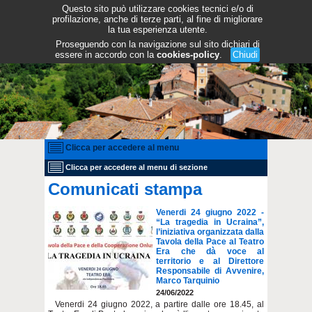
Questo sito può utilizzare cookies tecnici e/o di
profilazione, anche di terze parti, al fine di migliorare
la tua esperienza utente.
Proseguendo con la navigazione sul sito dichiari di
essere in accordo con la
cookies-policy
.
Chiudi
Clicca per accedere al menu
Clicca per accedere al menu di sezione
Comunicati stampa
Venerdi 24 giugno 2022 -
“La tragedia in Ucraina”,
l’iniziativa organizzata dalla
Tavola della Pace al Teatro
Era che dà voce al
territorio e al Direttore
Responsabile di Avvenire,
Marco Tarquinio
24/06/2022
Venerdi 24 giugno 2022, a partire dalle ore 18.45, al